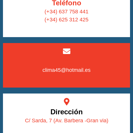
Teléfono
(+34) 637 758 441
(+34) 625 312 425
Email
clima45@hotmail.es
Dirección
C/ Sarda, 7 (Av. Barbera -Gran via)